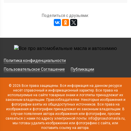
Поделиться с друзьями:
Политика конфиденциальности
Пользовательское Соглашение
Публикации
© 2026 Все права защищены. Вся информация на данном ресурсе
несёт справочный и информационный характер. Все права на
используемые на сайте товарные знаки и логотипы принадлежат их
законным владельцам. Правообладателям: Некоторые изображения и
фотографии взяты из общедоступных источников. Все права на
изображения и фотографии принадлежат их законным владельцам. В
случае появления автора изображения или фотографии, просим
связаться с нами по адресу электронной почты: info@proautomasla.ru,
мы готовы удалить изображение или фотографию с сайта, или
поставить ссылку на автора.