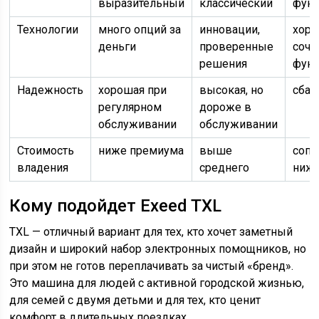
выразительный
классический
фун
Технологии
много опций за
инновации,
хор
деньги
проверенные
соче
решения
фун
Надежность
хорошая при
высокая, но
сбал
регулярном
дороже в
обслуживании
обслуживании
Стоимость
ниже премиума
выше
сопо
владения
среднего
ниж
Кому подойдет Exeed TXL
TXL — отличный вариант для тех, кто хочет заметный
дизайн и широкий набор электронных помощников, но
при этом не готов переплачивать за чистый «бренд».
Это машина для людей с активной городской жизнью,
для семей с двумя детьми и для тех, кто ценит
комфорт в длительных поездках.