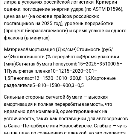
литра в условиях российской логистики. Критерии
оценки: поглощение энергии удара (по ASTM D1596),
цена за м² (на основе прайсов российских
поставщиков на 2025 год), уровень переработки
(процент биоразлагаемости) и время упаковки одного
флакона (в минутах).
МатериалАмортизация (Дж/см²)Стоимость (руб/
м²)Экологичность (% переработки)Время упаковки
(мин)Сетчатая бумага honeycomb15–2025–351000,5–
1Пузырчатая пленка10–1215–2020–301–
1,5Пенопласт12–1520–3010–200,8–1,2Картонные
разделители5–810–1580–900,3–0,5
Сильные стороны сетчатой бумаги — высокая
амортизация и полная перерабатываемость, что
идеально для компаний, ориентированных на
устойчивость, таких как поставщики для автосервисов
в Санкт-Петербурге или Новосибирске. Слабые — чуть
выше цена по сравнению с пленкой, но это окупается