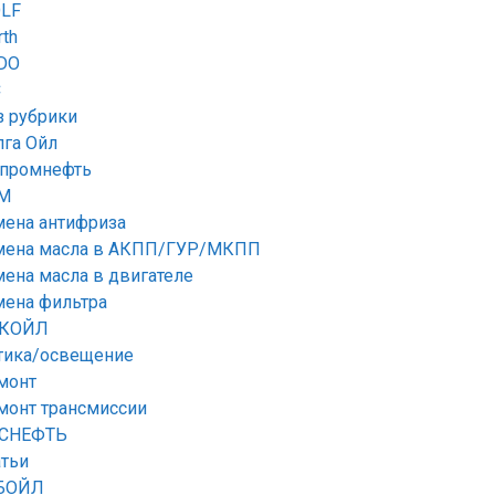
LF
th
DO
C
з рубрики
лга Ойл
зпромнефть
М
мена антифриза
мена масла в АКПП/ГУР/МКПП
мена масла в двигателе
мена фильтра
КОЙЛ
тика/освещение
монт
монт трансмиссии
СНЕФТЬ
атьи
БОЙЛ