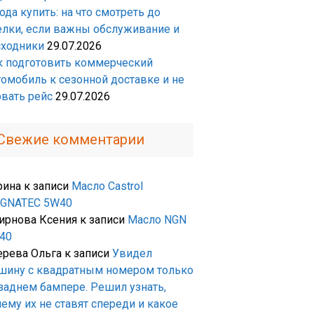
да купить: на что смотреть до
елки, если важны обслуживание и
сходники
29.07.2026
к подготовить коммерческий
томобиль к сезонной доставке и не
рвать рейс
29.07.2026
Свежие комментарии
рина
к записи
Масло Castrol
GNATEC 5W40
ирнова Ксения
к записи
Масло NGN
40
ерева Ольга
к записи
Увидел
шину с квадратным номером только
 заднем бампере. Решил узнать,
ему их не ставят спереди и какое