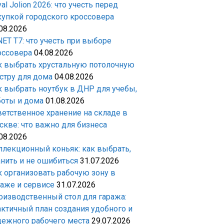
al Jolion 2026: что учесть перед
купкой городского кроссовера
08.2026
ET T7: что учесть при выборе
оссовера
04.08.2026
к выбрать хрустальную потолочную
стру для дома
04.08.2026
к выбрать ноутбук в ДНР для учебы,
боты и дома
01.08.2026
ветственное хранение на складе в
скве: что важно для бизнеса
08.2026
ллекционный коньяк: как выбрать,
анить и не ошибиться
31.07.2026
к организовать рабочую зону в
раже и сервисе
31.07.2026
оизводственный стол для гаража:
актичный план создания удобного и
дежного рабочего места
29.07.2026