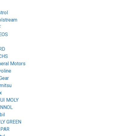
trol
olstream
F
EOS
RD
CHS
eral Motors
oline
Gear
mitsu
x
QUI MOLY
NNOL
il
LY GREEN
PAR