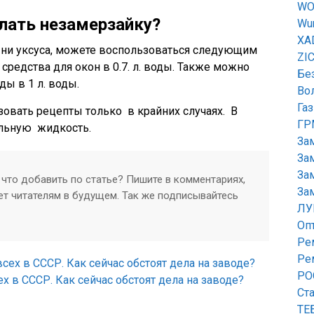
WO
лать незамерзайку?
Wur
XA
а, ни уксуса, можете воспользоваться следующим
ZI
 средства для окон в 0.7. л. воды. Также можно
Бе
ды в 1 л. воды.
Во
Га
зовать рецепты только в крайних случаях. В
ГР
альную жидкость.
За
За
За
 что добавить по статье? Пишите в комментариях,
За
т читателям в будущем. Так же подписывайтесь
ЛУ
Оп
Ре
Ре
РО
 в СССР. Как сейчас обстоят дела на заводе?
Ст
ТЕ