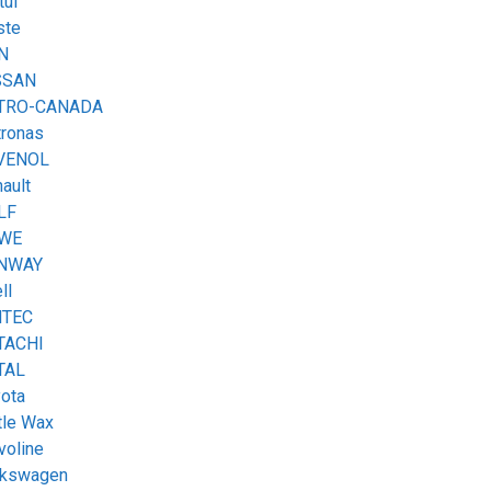
ul
ste
N
SSAN
TRO-CANADA
ronas
VENOL
ault
LF
WE
NWAY
ll
NTEC
TACHI
TAL
ota
tle Wax
voline
lkswagen