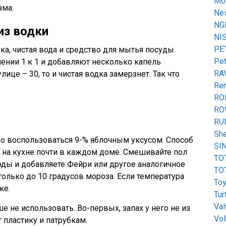
Mot
зма.
Ne
NG
из водки
NI
PE
а, чистая вода и средство для мытья посуды.
Pet
ении 1 к 1 и добавляют несколько капель
RA
лице – 30, то и чистая водка замерзнет. Так что
Ren
RO
RO
RU
She
о воспользоваться 9-% яблочным уксусом. Способ
SI
т на кухне почти в каждом доме. Смешивайте пол
TO
оды и добавляете Фейри или другое аналогичное
TO
олько до 10 градусов мороза. Если температура
Toy
ке.
Tur
Val
е не использовать. Во-первых, запах у него не из
Vo
т пластику и патрубкам.