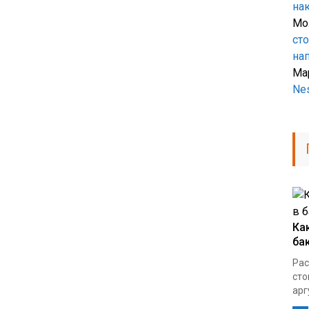
на
Мо
ст
на
Ма
Ne
Ка
ба
Рас
сто
арг