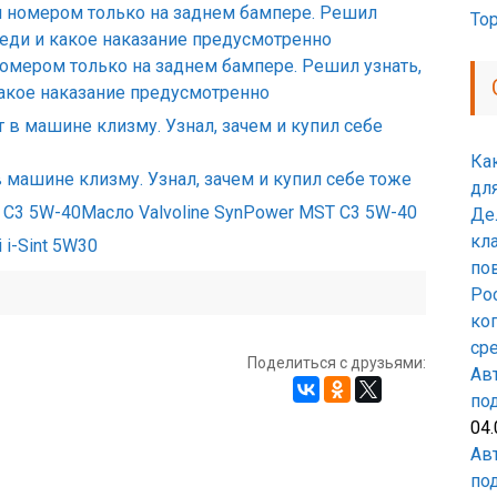
То
мером только на заднем бампере. Решил узнать,
какое наказание предусмотренно
Ка
в машине клизму. Узнал, зачем и купил себе тоже
дл
Масло Valvoline SynPower MST C3 5W-40
Де
кла
 i-Sint 5W30
по
Ро
ко
ср
Поделиться с друзьями:
Авт
по
04.
Ав
по