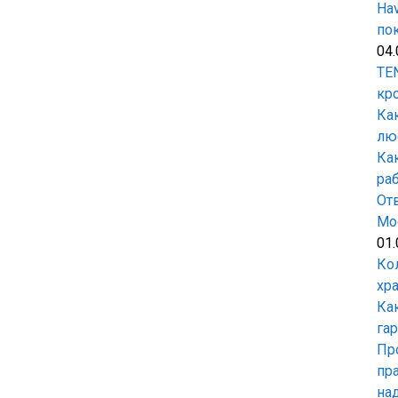
Hav
по
04.
TEN
кр
Ка
лю
Ка
ра
От
Мо
01.
Ко
хр
Ка
га
Пр
пр
на