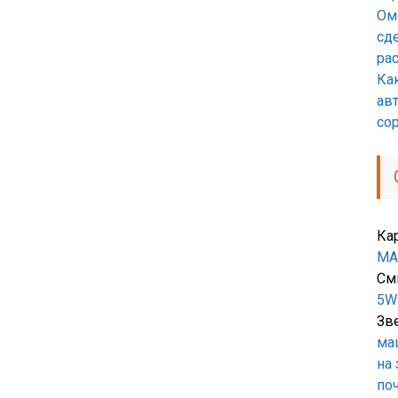
Омо
сд
ра
Ка
ав
со
Ка
MA
См
5W
Зв
ма
на
поч