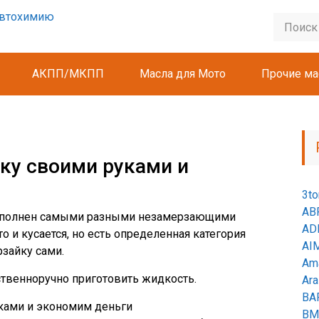
АКПП/МКПП
Масла для Мото
Прочие ма
ку своими руками и
3to
AB
реполнен самыми разными незамерзающими
AD
о и кусается, но есть определенная категория
AI
зайку сами.
Ama
ственноручно приготовить жидкость.
Ara
BA
B