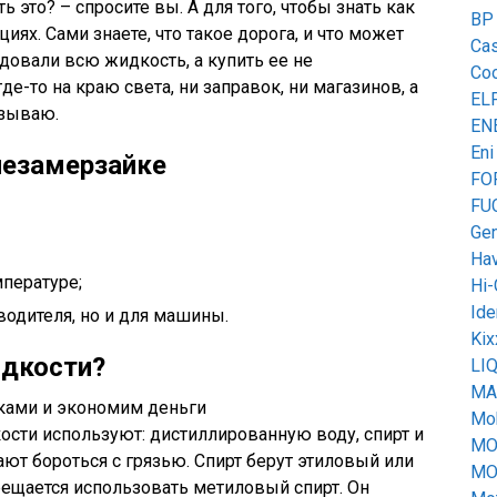
ь это? – спросите вы. А для того, чтобы знать как
BP
иях. Сами знаете, что такое дорога, и что может
Cas
одовали всю жидкость, а купить ее не
Co
е-то на краю света, ни заправок, ни магазинов, а
EL
азываю.
EN
Eni
незамерзайке
FO
FU
Gen
Hav
мпературе;
Hi-
Ide
водителя, но и для машины.
Kix
идкости?
LI
MA
Mob
сти используют: дистиллированную воду, спирт и
MO
ют бороться с грязью. Спирт берут этиловый или
MO
ещается использовать метиловый спирт. Он