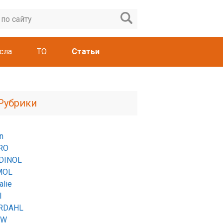
сла
ТО
Статьи
Рубрики
n
RO
DINOL
MOL
lie
l
RDAHL
MW