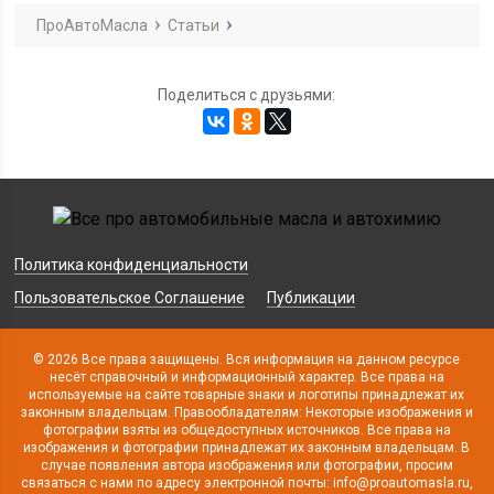
ПроАвтоМасла
Статьи
Поделиться с друзьями:
Политика конфиденциальности
Пользовательское Соглашение
Публикации
© 2026 Все права защищены. Вся информация на данном ресурсе
несёт справочный и информационный характер. Все права на
используемые на сайте товарные знаки и логотипы принадлежат их
законным владельцам. Правообладателям: Некоторые изображения и
фотографии взяты из общедоступных источников. Все права на
изображения и фотографии принадлежат их законным владельцам. В
случае появления автора изображения или фотографии, просим
связаться с нами по адресу электронной почты: info@proautomasla.ru,