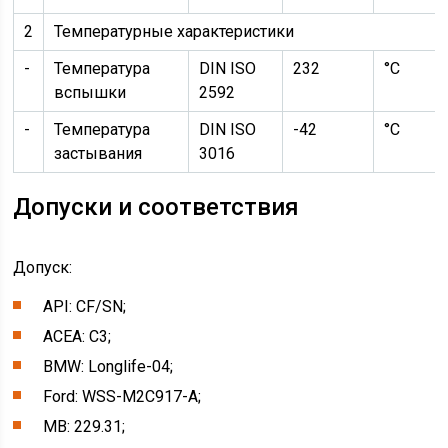
2
Температурные характеристики
-
Температура
DIN ISO
232
°C
вспышки
2592
-
Температура
DIN ISO
-42
°C
застывания
3016
Допуски и соответствия
Допуск:
API: CF/SN;
ACEA: C3;
BMW: Longlife-04;
Ford: WSS-M2C917-A;
MB: 229.31;