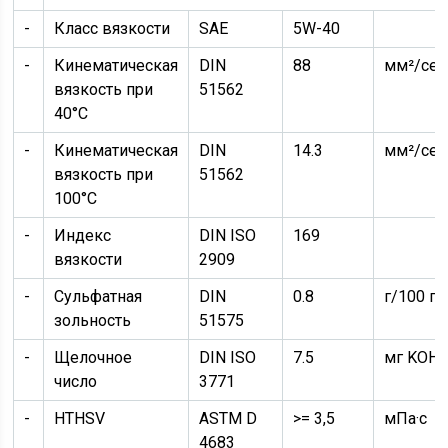
-
Класс вязкости
SAE
5W-40
-
Кинематическая
DIN
88
мм²/сек
вязкость при
51562
40°C
-
Кинематическая
DIN
14.3
мм²/сек
вязкость при
51562
100°C
-
Индекс
DIN ISO
169
вязкости
2909
-
Сульфатная
DIN
0.8
г/100 г
зольность
51575
-
Щелочное
DIN ISO
7.5
мг KOH/
число
3771
-
HTHSV
ASTM D
>= 3,5
мПа·с
4683