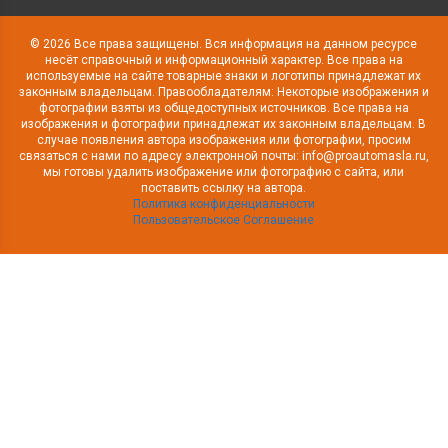
© 2026 Все права защищены. Вся информация на данном ресурсе
несёт справочный и информационный характер. Все права на
используемые на сайте товарные знаки и логотипы принадлежат их
законным владельцам. Правообладателям: Некоторые изображения и
фотографии взяты из общедоступных источников. Все права на
изображения и фотографии принадлежат их законным владельцам. В
случае появления автора изображения или фотографии, просим
связаться с нами по адресу электронной почты: info@proautomasla.ru,
мы готовы удалить изображение или фотографию с сайта, или
поставить ссылку на автора.
Политика конфиденциальности
Пользовательское Соглашение