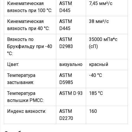
Кинематическая
ASTM
7,45 мм²/с
вязкость при 100 °C:
D445
Кинематическая
ASTM
38 мм²/с
вязкость при 40 °C:
D445
Вязкость по
ASTM
35000 мПа*с
Брукфильду при -40
D2983
(сП)
°С:
Цвет:
визуально
красный
Температура
ASTM
-40 °C
застывания:
D5985
Температура
ASTM D 93
185 °C
вспышки PMCC:
Индекс вязкости:
ASTM
160
D2270