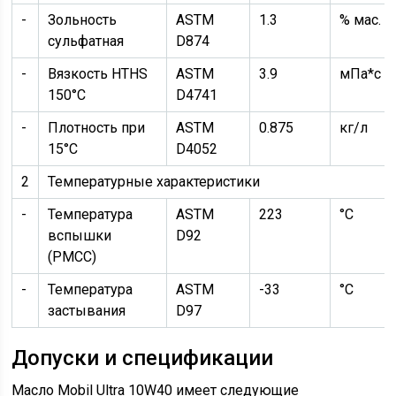
-
Зольность
ASTM
1.3
% мас.
сульфатная
D874
-
Вязкость HTHS
ASTM
3.9
мПа*с
150°C
D4741
-
Плотность при
ASTM
0.875
кг/л
15°C
D4052
2
Температурные характеристики
-
Температура
ASTM
223
°C
вспышки
D92
(PMCC)
-
Температура
ASTM
-33
°C
застывания
D97
Допуски и спецификации
Масло Mobil Ultra 10W40 имеет следующие