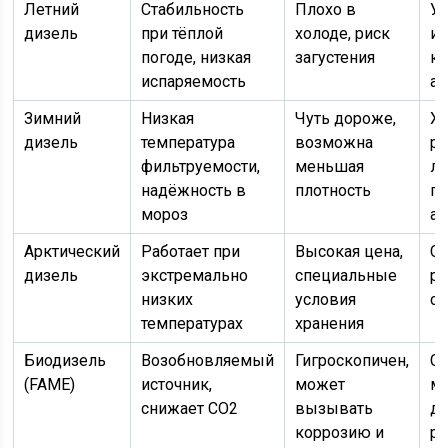
Летний
Стабильность
Плохо в
У
дизель
при тёплой
холоде, риск
и 
погоде, низкая
загустения
кл
испаряемость
а
Зимний
Низкая
Чуть дороже,
Х
дизель
температура
возможна
ре
фильтруемости,
меньшая
л
надёжность в
плотность
г
мороз
ав
Арктический
Работает при
Высокая цена,
С
дизель
экстремально
специальные
ра
низких
условия
сп
температурах
хранения
Биодизель
Возобновляемый
Гигроскопичен,
С
(FAME)
источник,
может
ми
снижает CO2
вызывать
ди
коррозию и
р