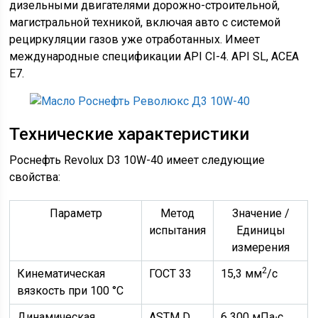
дизельными двигателями дорожно-строительной,
магистральной техникой, включая авто с системой
рециркуляции газов уже отработанных. Имеет
международные спецификации API CI-4. API SL, ACEA
E7.
Технические характеристики
Роснефть Revolux D3 10W-40 имеет следующие
свойства:
Параметр
Метод
Значение /
испытания
Единицы
измерения
2
Кинематическая
ГОСТ 33
15,3 мм
/с
вязкость при 100 °С
Динамическая
ASTM D
6 300 мПа∙с