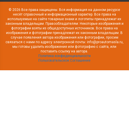
© 2026 Все права защищены. Вся информация на данном ресурсе
несёт справочный и информационный характер. Все права на
используемые на сайте товарные знаки и логотипы принадлежат их
законным владельцам. Правообладателям: Некоторые изображения и
фотографии взяты из общедоступных источников. Все права на
изображения и фотографии принадлежат их законным владельцам. В
случае появления автора изображения или фотографии, просим
связаться с нами по адресу электронной почты: info@proautomasla.ru,
мы готовы удалить изображение или фотографию с сайта, или
поставить ссылку на автора.
Политика конфиденциальности
Пользовательское Соглашение